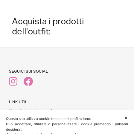
Acquista i prodotti
dell'outfit:
SEGUICI SUI SOCIAL
LINK UTILI
Condizioni di vendita
✕
Pagamenti
Questo sito utilizza cookie tecnici e di profilazione.
Puoi accettare, rifiutare o personalizzare i cookie premendo i pulsanti
Spedizioni e Resi
desiderati.