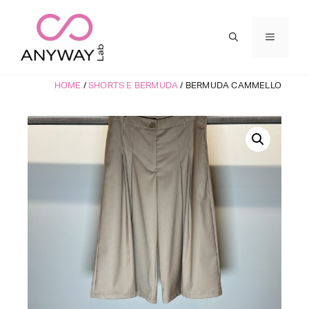
Vai
al
MENU
contenuto
HOME
/
SHORTS E BERMUDA
/ BERMUDA CAMMELLO