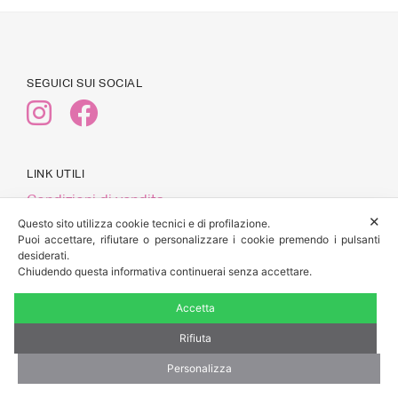
SEGUICI SUI SOCIAL
LINK UTILI
Condizioni di vendita
✕
Pagamenti
Questo sito utilizza cookie tecnici e di profilazione.
Puoi accettare, rifiutare o personalizzare i cookie premendo i pulsanti
Spedizioni e Resi
desiderati.
Privacy Policy
Chiudendo questa informativa continuerai senza accettare.
Accetta
Rifiuta
© 2026 Anyway Lab
| Alessandra Belviso, via Francesco Crispi
n.15 cap 52100, Arezzo (AR) | P.IVA: 02434510513 | CF:
Personalizza
BLVLSN79L42L219E