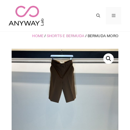
Vai
al
MENU
contenuto
HOME
/
SHORTS E BERMUDA
/ BERMUDA MORO