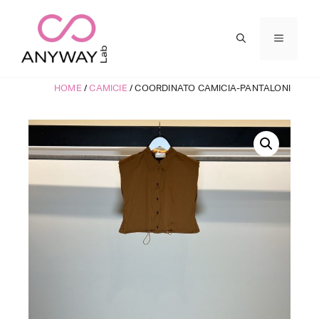
Vai
al
MENU
contenuto
HOME
/
CAMICIE
/ COORDINATO CAMICIA-PANTALONI