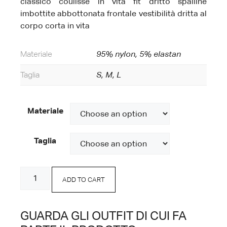
classico coulisse in vita fit dritto spalline
imbottite abbottonata frontale vestibilità dritta al
corpo corta in vita
Materiale
95% nylon, 5% elastan
Taglia
S, M, L
Materiale
Taglia
Coordinato
ADD TO CART
Camicia-
Pantaloni
quantity
GUARDA GLI OUTFIT DI CUI FA