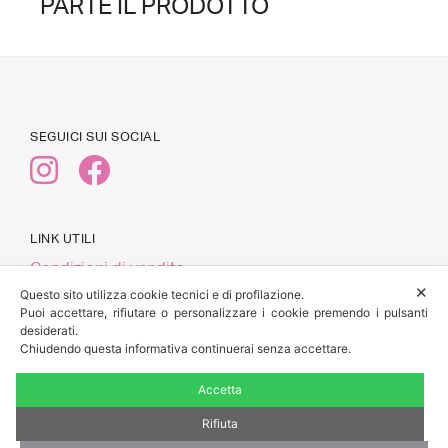
PARTE IL PRODOTTO
SEGUICI SUI SOCIAL
LINK UTILI
Condizioni di vendita
✕
Pagamenti
Questo sito utilizza cookie tecnici e di profilazione.
Puoi accettare, rifiutare o personalizzare i cookie premendo i pulsanti
Spedizioni e Resi
desiderati.
Privacy Policy
Chiudendo questa informativa continuerai senza accettare.
Accetta
Rifiuta
© 2026 Anyway Lab
| Alessandra Belviso, via Francesco Crispi
n.15 cap 52100, Arezzo (AR) | P.IVA: 02434510513 | CF: