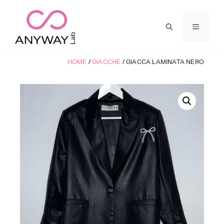
Vai
al
MENU
contenuto
HOME
/
GIACCHE
/ GIACCA LAMINATA NERO