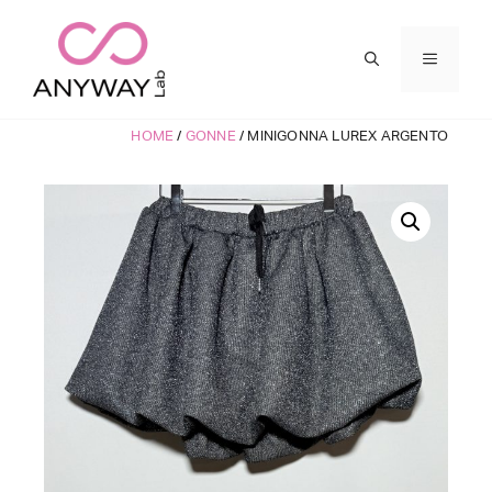
Vai
al
MENU
contenuto
HOME
/
GONNE
/ MINIGONNA LUREX ARGENTO