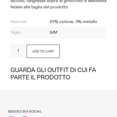
laccino, lunghezza sopra al ginocchio e vestibilità
fedele alla taglia del prodotto
Materiale
97% cotone, 3% metallo
Taglia
S/M
Minigonna
ADD TO CART
Lurex
Argento
quantity
GUARDA GLI OUTFIT DI CUI FA
PARTE IL PRODOTTO
SEGUICI SUI SOCIAL