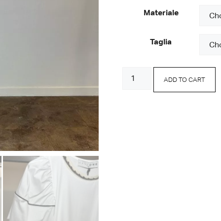
Materiale
Taglia
T-
ADD TO CART
Shirt
Girocollo
Macramè
quantity