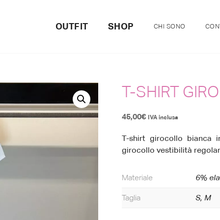
OUTFIT
SHOP
CHI SONO
CON
T-SHIRT GI
45,00
€
IVA inclusa
T-shirt girocollo bianc
girocollo vestibilità regolar
Materiale
6% ela
Taglia
S, M