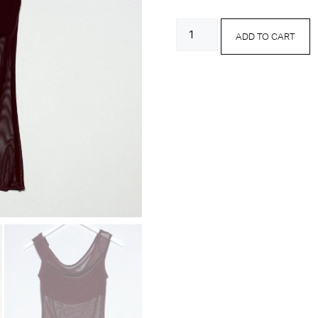
Top
ADD TO CART
Bordeaux
in
Organza
quantity