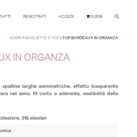
TATTI
REGISTRATI
ACCEDI
0,00€
HOME
/
MAGLIETTE E TOP
/ TOP BORDEAUX IN ORGANZA
UX IN ORGANZA
spalline larghe asimmetriche, effetto trasparente
ra nel seno, fit corto e aderente, vestibilità dalla
liestere, 5% elastan
 unica