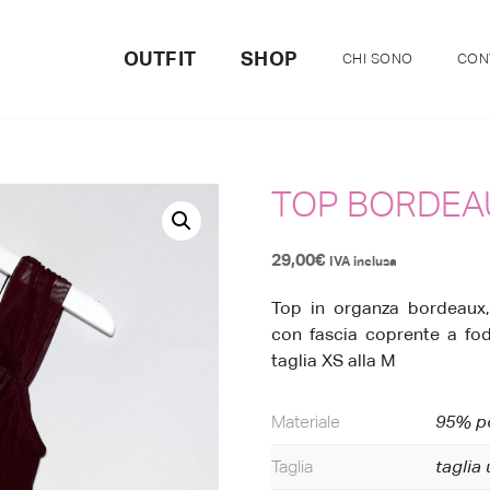
OUTFIT
SHOP
CHI SONO
CON
TOP BORDEA
29,00
€
IVA inclusa
Top in organza bordeaux, 
con fascia coprente a fode
taglia XS alla M
Materiale
95% po
Taglia
taglia