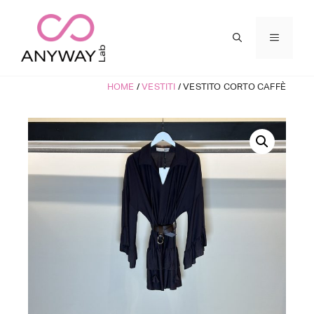
Vai
al
MENU
contenuto
HOME
/
VESTITI
/ VESTITO CORTO CAFFÈ